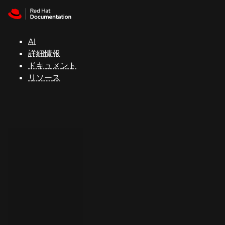
Skip to navigation
Skip to content
サ
ポ
ー
AI
ト
詳細情報
ドキュメント
リソース
コ
ン
ソ
ー
ル
開
発
者
ト
ラ