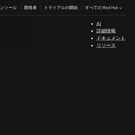
すべての Red Hat
ンソール
開発者
トライアルの開始
AI
サ
詳細情報
ポ
ドキュメント
ー
リソース
ト
コ
ン
ソ
ー
ル
開
発
者