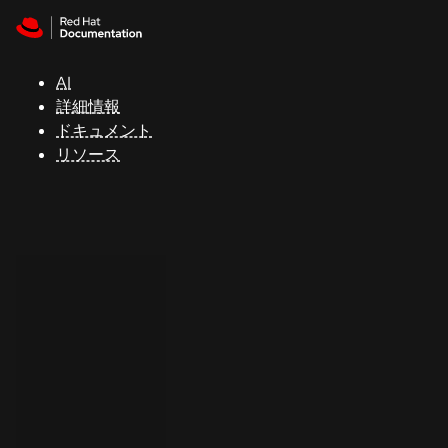
Skip to navigation
Skip to content
サ
ポ
ー
AI
ト
詳細情報
ドキュメント
リソース
コ
ン
ソ
ー
ル
開
発
者
ト
ラ