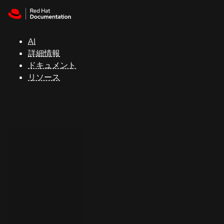
Skip to navigation
Skip to content
サ
ポ
ー
AI
ト
詳細情報
ドキュメント
リソース
コ
ン
ソ
ー
ル
開
発
者
ト
ラ