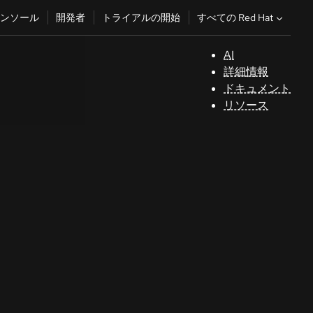
すべての Red Hat
ンソール
開発者
トライアルの開始
AI
サ
詳細情報
ポ
ドキュメント
ー
リソース
ト
コ
ン
ソ
ー
ル
開
発
者