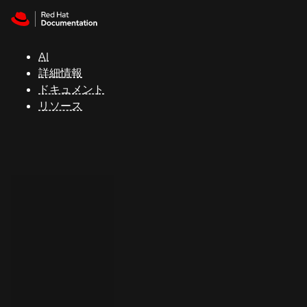
Skip to navigation
Skip to content
サ
ポ
ー
AI
ト
詳細情報
ドキュメント
リソース
コ
ン
ソ
ー
ル
開
発
者
ト
ラ