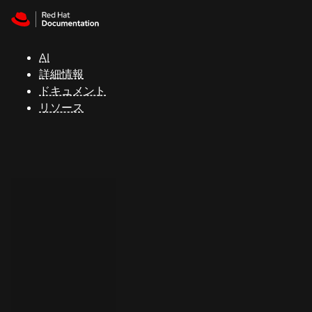
Skip to navigation
Skip to content
サ
ポ
ー
AI
ト
詳細情報
ドキュメント
リソース
コ
ン
ソ
ー
ル
開
発
者
ト
ラ