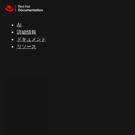
Skip to navigation
Skip to content
サ
ポ
ー
AI
ト
詳細情報
ドキュメント
リソース
コ
ン
ソ
ー
ル
開
発
者
ト
ラ