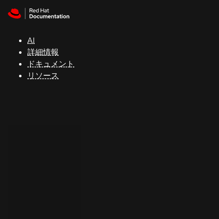
Skip to navigation
Skip to content
サ
ポ
ー
AI
ト
詳細情報
ドキュメント
リソース
コ
ン
ソ
ー
ル
開
発
者
ト
ラ