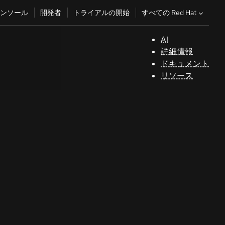
すべての Red Hat
ンソール
開発者
トライアルの開始
AI
サ
詳細情報
ポ
ドキュメント
ー
リソース
ト
コ
ン
ソ
ー
ル
開
発
者