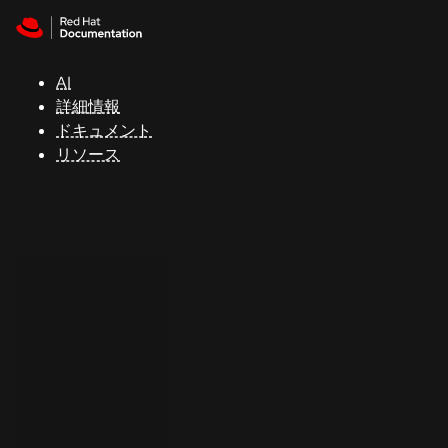
Skip to navigation
Skip to content
サ
ポ
ー
AI
ト
詳細情報
ドキュメント
リソース
コ
ン
ソ
ー
ル
開
発
者
ト
ラ