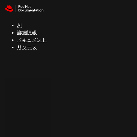
Skip to navigation
Skip to content
サ
ポ
ー
AI
ト
詳細情報
ドキュメント
リソース
コ
ン
ソ
ー
ル
開
発
者
ト
ラ