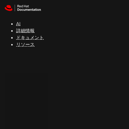
Skip to navigation
Skip to content
サ
ポ
ー
AI
ト
詳細情報
ドキュメント
リソース
コ
ン
ソ
ー
ル
開
発
者
ト
ラ