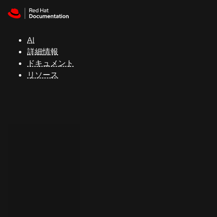
Skip to navigation
Skip to content
サ
ポ
ー
AI
ト
詳細情報
ドキュメント
リソース
コ
ン
ソ
ー
ル
開
発
者
ト
ラ