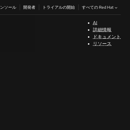
すべての Red Hat
ンソール
開発者
トライアルの開始
AI
サ
詳細情報
ポ
ドキュメント
ー
リソース
ト
コ
ン
ソ
ー
ル
開
発
者