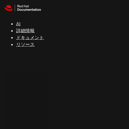
Skip to navigation
Skip to content
サ
ポ
ー
AI
ト
詳細情報
ドキュメント
リソース
コ
ン
ソ
ー
ル
開
発
者
ト
ラ