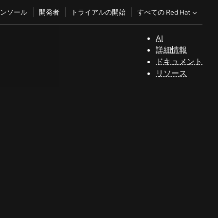
すべての Red Hat
ンソール
開発者
トライアルの開始
AI
サ
詳細情報
ポ
ドキュメント
ー
リソース
ト
コ
ン
ソ
ー
ル
開
発
者