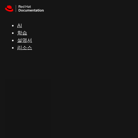
Skip to navigation
Skip to content
지
원
AI
학습
콘
설명서
솔
리소스
개
발
자
평
가
판
시
작
연