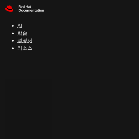
Skip to navigation
Skip to content
지
원
AI
학습
콘
설명서
솔
리소스
개
발
자
평
가
판
시
작
연