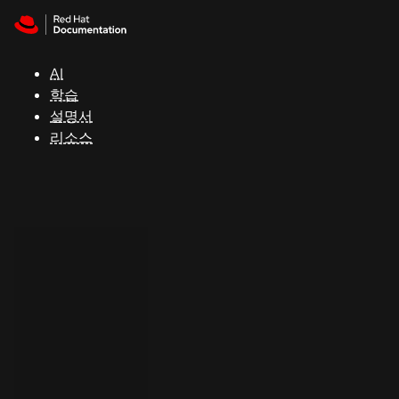
Skip to navigation
Skip to content
지
원
AI
학습
콘
설명서
솔
리소스
개
발
자
평
가
판
시
작
연