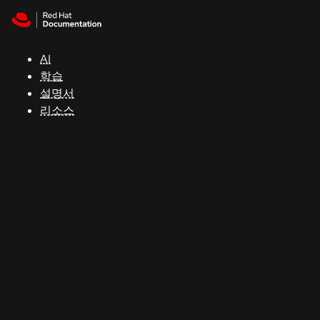
Skip to navigation
Skip to content
지
원
AI
학습
콘
설명서
솔
리소스
개
발
자
평
가
판
시
작
연