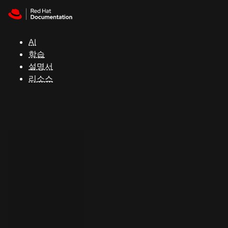
Skip to navigation
Skip to content
지
원
AI
학습
콘
설명서
솔
리소스
개
발
자
평
가
판
시
작
연