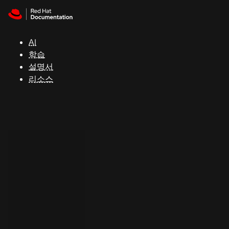
Skip to navigation
Skip to content
지
원
AI
학습
콘
설명서
솔
리소스
개
발
자
평
가
판
시
작
연