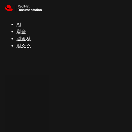
Skip to navigation
Skip to content
지
원
AI
학습
콘
설명서
솔
리소스
개
발
자
평
가
판
시
작
연