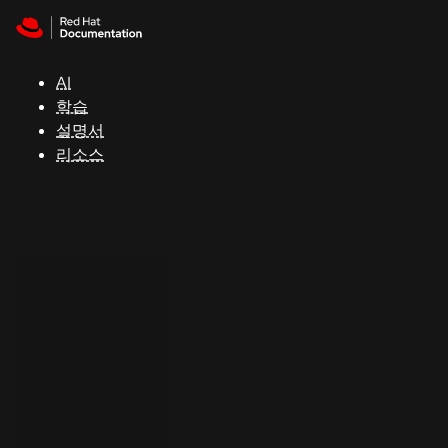
Skip to navigation
Skip to content
지
원
AI
학습
콘
설명서
솔
리소스
개
발
자
평
가
판
시
작
연