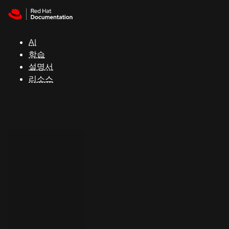
Skip to navigation
Skip to content
지
원
AI
학습
콘
설명서
솔
리소스
개
발
자
평
가
판
시
작
연