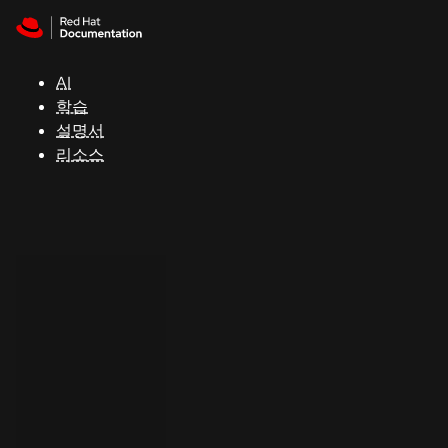
Skip to navigation
Skip to content
지
원
AI
학습
콘
설명서
솔
리소스
개
발
자
평
가
판
시
작
연