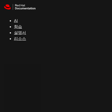
Skip to navigation
Skip to content
지
원
AI
학습
콘
설명서
솔
리소스
개
발
자
평
가
판
시
작
연