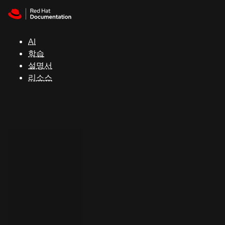
Skip to navigation
Skip to content
지
원
AI
학습
콘
설명서
솔
리소스
개
발
자
평
가
판
시
작
연