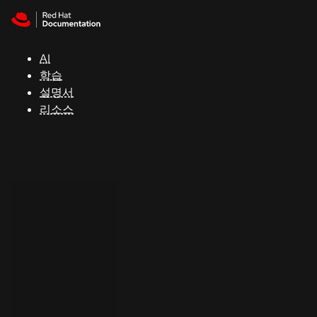
Skip to navigation
Skip to content
지
원
AI
학습
콘
설명서
솔
리소스
개
발
자
평
가
판
시
작
연