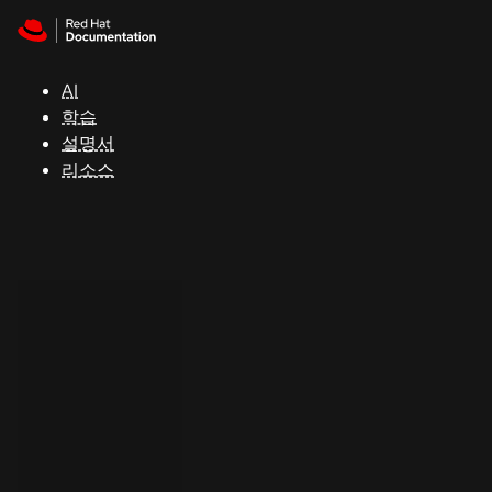
Skip to navigation
Skip to content
지
원
AI
학습
콘
설명서
솔
리소스
개
발
자
평
가
판
시
작
연