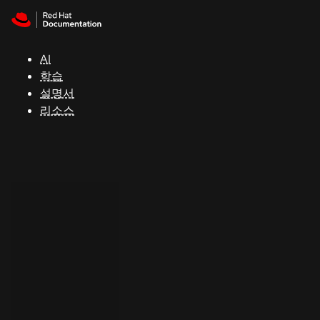
Skip to navigation
Skip to content
지
원
AI
학습
콘
설명서
솔
리소스
개
발
자
평
가
판
시
작
연