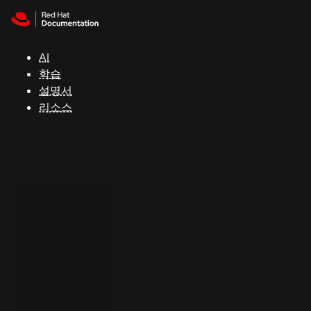
Skip to navigation
Skip to content
지
원
AI
학습
콘
설명서
솔
리소스
개
발
자
평
가
판
시
작
연