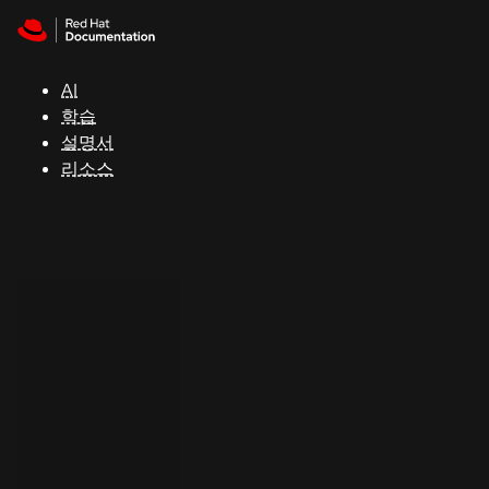
Skip to navigation
Skip to content
지
원
AI
학습
콘
설명서
솔
리소스
개
발
자
평
가
판
시
작
연