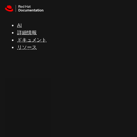
Skip to navigation
Skip to content
サ
ポ
ー
AI
ト
詳細情報
ドキュメント
リソース
コ
ン
ソ
ー
ル
開
発
者
ト
ラ