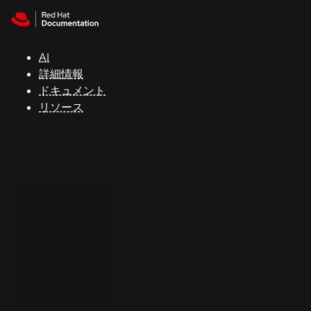
Skip to navigation
Skip to content
サ
ポ
ー
AI
ト
詳細情報
ドキュメント
リソース
コ
ン
ソ
ー
ル
開
発
者
ト
ラ