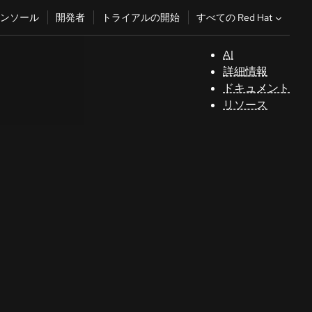
すべての Red Hat
ンソール
開発者
トライアルの開始
AI
サ
詳細情報
ポ
ドキュメント
ー
リソース
ト
コ
ン
ソ
ー
ル
開
発
者