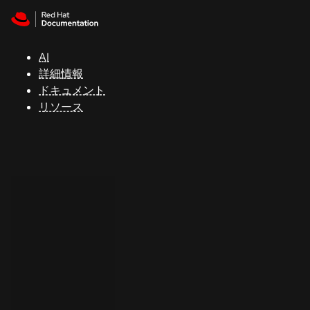
Skip to navigation
Skip to content
サ
ポ
ー
AI
ト
詳細情報
ドキュメント
リソース
コ
ン
ソ
ー
ル
開
発
者
ト
ラ