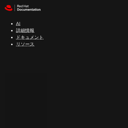
Skip to navigation
Skip to content
サ
ポ
ー
AI
ト
詳細情報
ドキュメント
リソース
コ
ン
ソ
ー
ル
開
発
者
ト
ラ