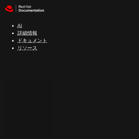
Skip to navigation
Skip to content
サ
ポ
ー
AI
ト
詳細情報
ドキュメント
リソース
コ
ン
ソ
ー
ル
開
発
者
ト
ラ