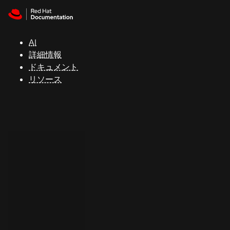
Skip to navigation
Skip to content
サ
ポ
ー
AI
ト
詳細情報
ドキュメント
リソース
コ
ン
ソ
ー
ル
開
発
者
ト
ラ