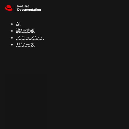
Skip to navigation
Skip to content
サ
ポ
ー
AI
ト
詳細情報
ドキュメント
リソース
コ
ン
ソ
ー
ル
開
発
者
ト
ラ