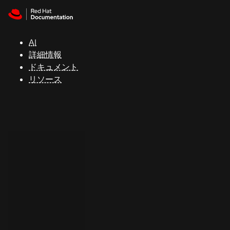
Skip to navigation
Skip to content
サ
ポ
ー
AI
ト
詳細情報
ドキュメント
リソース
コ
ン
ソ
ー
ル
開
発
者
ト
ラ