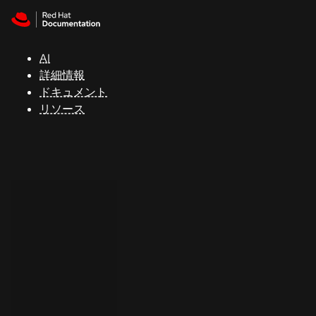
Skip to navigation
Skip to content
サ
ポ
ー
AI
ト
詳細情報
ドキュメント
リソース
コ
ン
ソ
ー
ル
開
発
者
ト
ラ