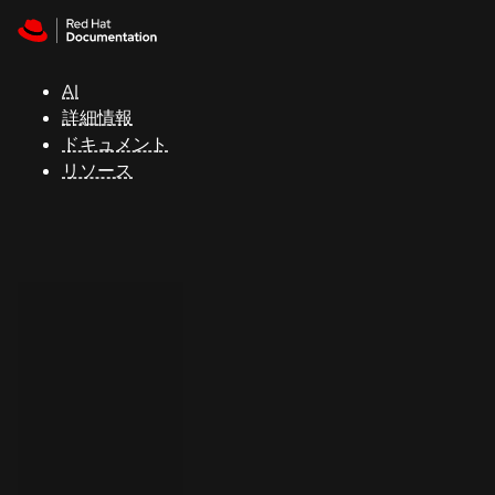
Skip to navigation
Skip to content
サ
ポ
ー
AI
ト
詳細情報
ドキュメント
リソース
コ
ン
ソ
ー
ル
開
発
者
ト
ラ