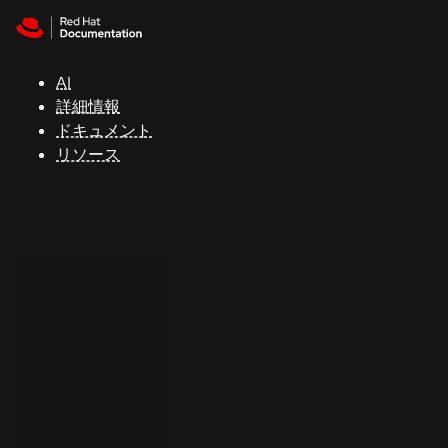
Skip to navigation
Skip to content
サ
ポ
ー
AI
ト
詳細情報
ドキュメント
リソース
コ
ン
ソ
ー
ル
開
発
者
ト
ラ