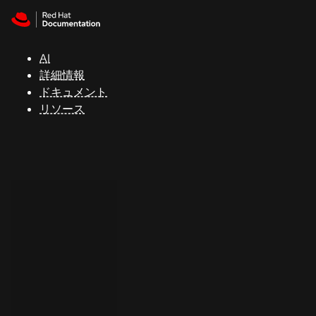
Skip to navigation
Skip to content
サ
ポ
ー
AI
ト
詳細情報
ドキュメント
リソース
コ
ン
ソ
ー
ル
開
発
者
ト
ラ