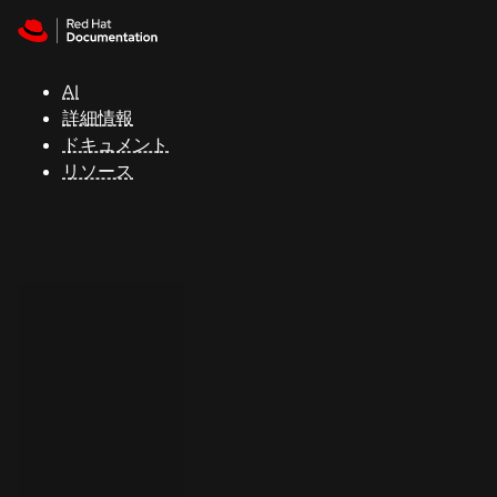
Skip to navigation
Skip to content
サ
ポ
ー
AI
ト
詳細情報
ドキュメント
リソース
コ
ン
ソ
ー
ル
開
発
者
ト
ラ