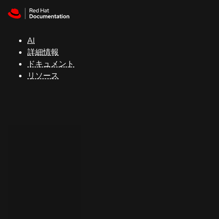
Skip to navigation
Skip to content
サ
ポ
ー
AI
ト
詳細情報
ドキュメント
リソース
コ
ン
ソ
ー
ル
開
発
者
ト
ラ