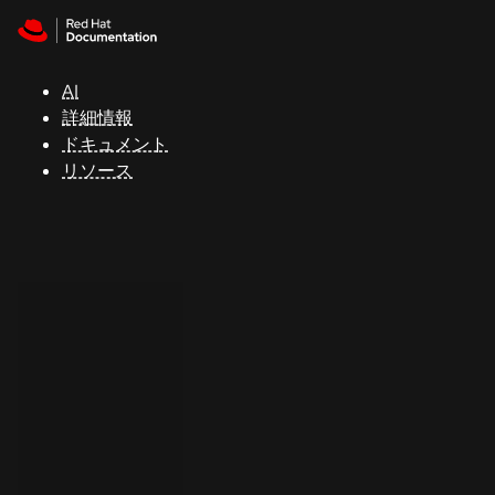
Skip to navigation
Skip to content
サ
ポ
ー
AI
ト
詳細情報
ドキュメント
リソース
コ
ン
ソ
ー
ル
開
発
者
ト
ラ